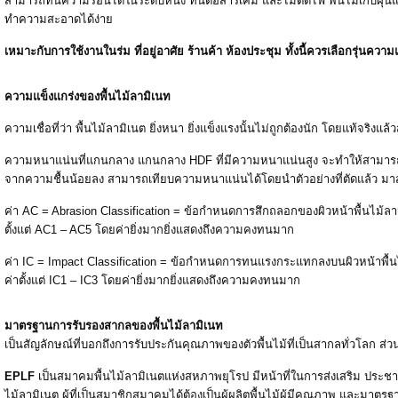
สามารถทนความร้อนได้ในระดับหนึ่ง ทนต่อสารเคมี และไม่ติดไฟ พื้นไม่เก็บฝุ่น
ทำความสะอาดได้ง่าย
เหมาะกับการใช้งานในร่ม ที่อยู่อาศัย ร้านค้า ห้องประชุม ทั้งนี้ควรเลือกรุ่นคว
ความแข็งแกร่งของพื้นไม้ลามิเนท
ความเชื่อที่ว่า พื้นไม้ลามิเนต ยิ่งหนา ยิ่งแข็งแรงนั้นไม่ถูกต้องนัก โดยแท้จริงแล้
ความหนาแน่นที่แกนกลาง แกนกลาง HDF ที่มีความหนาแน่นสูง จะทำให้สามาร
จากความชื้นน้อยลง สามารถเทียบความหนาแน่นได้โดยนำตัวอย่างที่ตัดแล้ว มาสั
ค่า AC = Abrasion Classification = ข้อกำหนดการสึกถลอกของผิวหน้าพื้นไม้
ตั้งแต่ AC1 – AC5 โดยค่ายิ่งมากยิ่งแสดงถึงความคงทนมาก
ค่า IC = Impact Classification = ข้อกำหนดการทนแรงกระแทกลงบนผิวหน้าพื
ค่าตั้งแต่ IC1 – IC3 โดยค่ายิ่งมากยิ่งแสดงถึงความคงทนมาก
มาตรฐานการรับรองสากลของพื้นไม้ลามิเนท
เป็นสัญลักษณ์ที่บอกถึงการรับประกันคุณภาพของตัวพื้นไม้ที่เป็นสากลทั่วโลก 
EPLF
เป็นสมาคมพื้นไม้ลามิเนตแห่งสหภาพยุโรป มีหน้าที่ในการส่งเสริม ประชา
ไม้ลามิเนต ผู้ที่เป็นสมาชิกสมาคมได้ต้องเป็นผู้ผลิตพื้นไม้ผู้มีคุณภาพ และมาตร