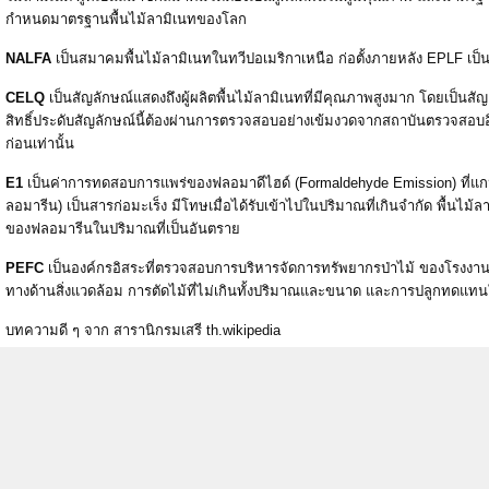
กำหนดมาตรฐานพื้นไม้ลามิเนทของโลก
NALFA
เป็นสมาคมพื้นไม้ลามิเนทในทวีปอเมริกาเหนือ ก่อตั้งภายหลัง EPLF เป็น
CELQ
เป็นสัญลักษณ์แสดงถึงผู้ผลิตพื้นไม้ลามิเนทที่มีคุณภาพสูงมาก โดยเป็นสัญ
สิทธิ์ประดับสัญลักษณ์นี้ต้องผ่านการตรวจสอบอย่างเข้มงวดจากสถาบันตรวจสอ
ก่อนเท่านั้น
E1
เป็นค่าการทดสอบการแพร่ของฟลอมาดีไฮด์ (Formaldehyde Emission) ที่
ลอมารีน) เป็นสารก่อมะเร็ง มีโทษเมื่อได้รับเข้าไปในปริมาณที่เกินจำกัด พื้นไม้ล
ของฟลอมารีนในปริมาณที่เป็นอันตราย
PEFC
เป็นองค์กรอิสระที่ตรวจสอบการบริหารจัดการทรัพยากรป่าไม้ ของโรงงานไม
ทางด้านสิ่งแวดล้อม การตัดไม้ที่ไม่เกินทั้งปริมาณและขนาด และการปลูกทดแทนให้
บทความดี ๆ จาก สารานิกรมเสรี th.wikipedia